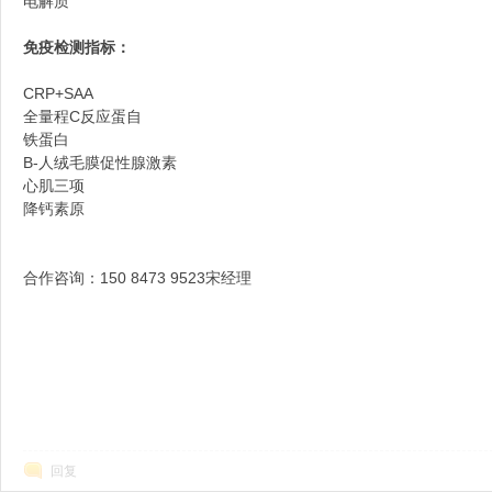
电解质
免疫检测指标：
端
CRP+SAA
全量程C反应蛋自
铁蛋白
B-人绒毛膜促性腺激素
心肌三项
降钙素原
招
合作咨询：150 8473 9523宋经理
回复
商