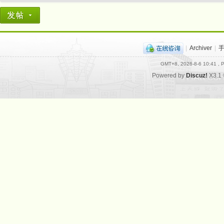
|
Archiver
|
GMT+8, 2026-8-6 10:41
, P
Powered by
Discuz!
X3.1
网