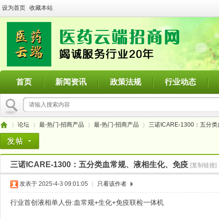
设为首页
收藏本站
首页
新闻资讯
政策法规
行业动态
论坛
最-热门-招商产品
最-热门-招商产品
三诺ICARE-1300：五
三诺ICARE-1300：五分类血常规、液相生化、免疫
[复制链接]
医
»
›
›
›
发表于 2025-4-3 09:01:05
|
只看该作者
行业首创液相单人份:血常规+生化+免疫联检一体机