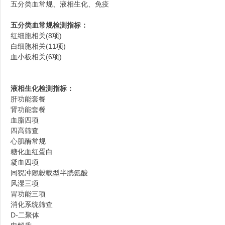
五分类血常规、液相生化、免疫
五分类血常规检测指标：
红细胞相关(8项)
白细胞相关(11项)
药
血小板相关(6项)
液相生化检测指标：
肝功能套餐
肾功能套餐
血脂四项
四高筛查
心肌酶常规
云
糖化血红蛋白
凝血四项
同猊冲隰轂载型半胱氨酸
风湿三项
胃功能三项
消化系统筛查
D-二聚体