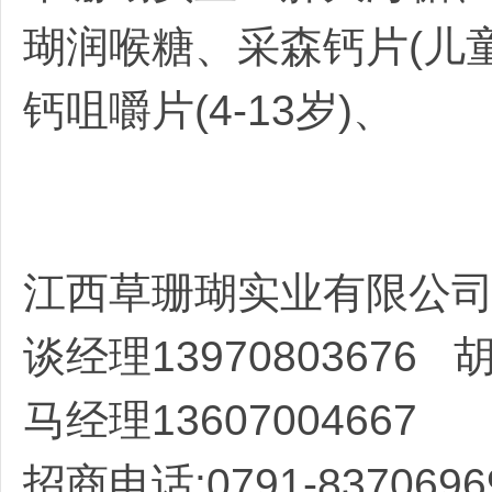
瑚润喉糖、采森钙片(儿
钙咀嚼片(4-13岁)、
药
江西草珊瑚实业有限公
云
谈经理13970803676 胡
马经理13607004667
招商电话:0791-83706969