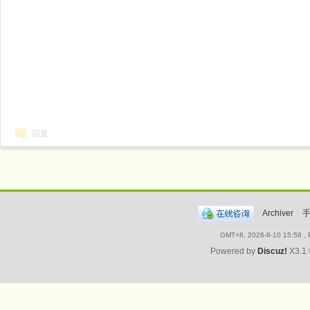
回复
|
Archiver
|
GMT+8, 2026-8-10 15:58
, 
Powered by
Discuz!
X3.1